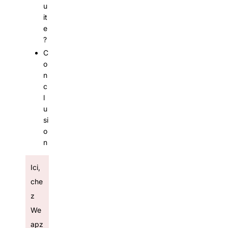
u
it
e
?
C
o
n
c
l
u
si
o
n
Ici,
che
z
We
apz