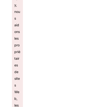
y,
nou
s
aid
ons
les
pro
prié
tair
es
de
site
s
We
b,
les