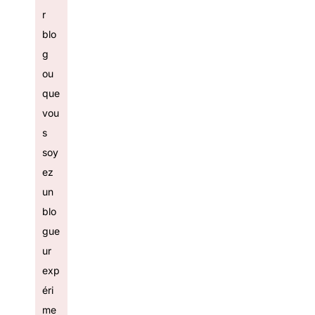
r
blo
g
ou
que
vou
s
soy
ez
un
blo
gue
ur
exp
éri
me