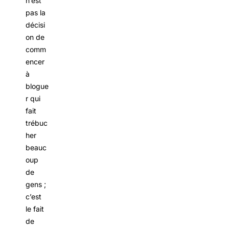
n’est
pas la
décisi
on de
comm
encer
à
blogue
r qui
fait
trébuc
her
beauc
oup
de
gens ;
c’est
le fait
de