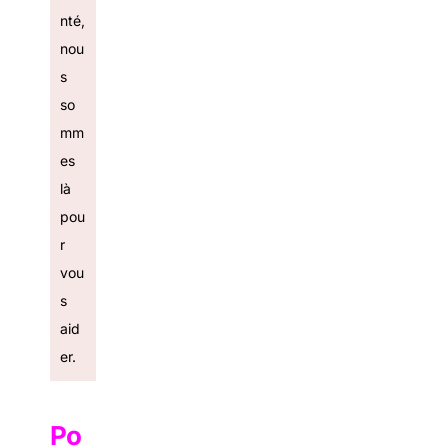
nté,
nou
s
so
mm
es
là
pou
r
vou
s
aid
er.
Po