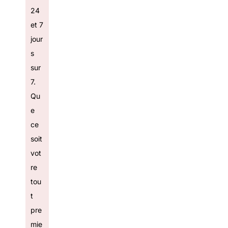
24
et 7
jour
s
sur
7.
Qu
e
ce
soit
vot
re
tou
t
pre
mie