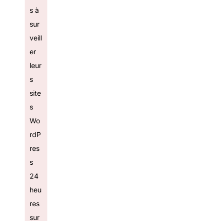
s à
sur
veill
er
leur
s
site
s
Wo
rdP
res
s
24
heu
res
sur