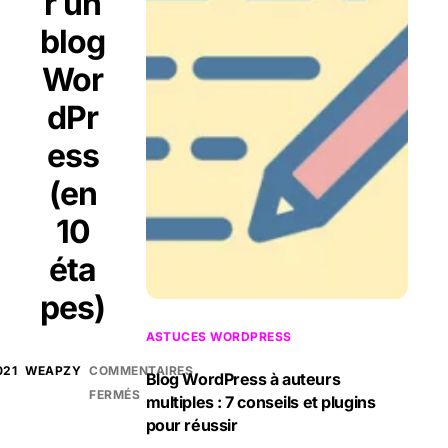
r un
blog
Wor
dPr
ess
(en
10
éta
pes)
ASTUCES WORDPRESS
021
WEAPZY
COMMENTAIRES
Blog WordPress à auteurs
FERMÉS
multiples : 7 conseils et plugins
pour réussir