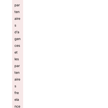
par
ten
aire
s
d’a
gen
ces
et
les
par
ten
aire
s
fre
ela
nce