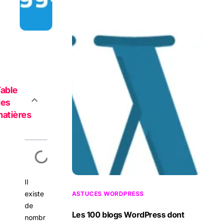
able
des
atières
Il
existe
ASTUCES WORDPRESS
de
Les 100 blogs WordPress dont
nombr