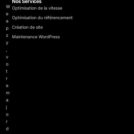
Nos Services
W
Optimisation de la vitesse
e
Optimisation du référencement
a
Création de site
p
z
Maintenance WordPress
y
,
v
o
t
r
e
m
a
j
o
r
d