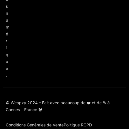
s
n
u
m
é
r
i
q
u
e
.
© Weapzy 2024 – Fait avec beaucoup de ❤️ et de ☕ à
Cannes – France 🐓
Conditions Générales de Vente
Politique RGPD